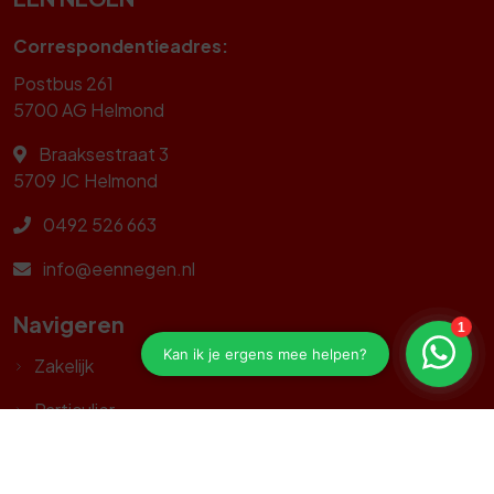
Correspondentieadres:
Postbus 261
5700 AG Helmond
Braaksestraat 3
5709 JC
Helmond
0492 526 663
info@eennegen.nl
Navigeren
Zakelijk
Particulier
Leven & Risico