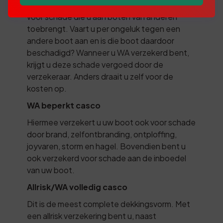
Met een WA dekking is uw boot verzekerd
voor schade die u aan boten van anderen
toebrengt. Vaart u per ongeluk tegen een
andere boot aan en is die boot daardoor
beschadigd? Wanneer u WA verzekerd bent,
krijgt u deze schade vergoed door de
verzekeraar. Anders draait u zelf voor de
kosten op.
WA beperkt casco
Hiermee verzekert u uw boot ook voor schade
door brand, zelfontbranding, ontploffing,
joyvaren, storm en hagel. Bovendien bent u
ook verzekerd voor schade aan de inboedel
van uw boot.
Allrisk/WA volledig casco
Dit is de meest complete dekkingsvorm. Met
een allrisk verzekering bent u, naast