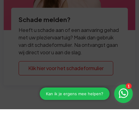
Schade melden?
Heeft u schade aan of een aanvaring gehad
met uw pleziervaartuig? Maak dan gebruik
van dit schadeformulier. Na ontvangst gaan
wij direct voor u aan de slag.
Klik hier voor het schadeformulier