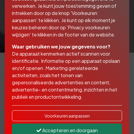
verwerken. Je kunt jouw toestemming geven of
intrekken door op de knop 'Voorkeuren
aanpassen' te klikken. Je kunt op elk moment je
keuzes beheren door op 'Privacy voorkeuren
wijzigen' te klikken in de footer van de website.
Waar gebruiken we jouw gegevens voor?
De apparaat kenmerken actief scannen voor
identificatie. Informatie op een apparaat opslaan
en/of openen. Marketing gerelateerde
activiteiten, zoals het tonen van
Goed verzekerd het
gepersonaliseerde advertenties en content,
water op
advertentie- en contentmeting, inzichten in het
publiek en productontwikkeling.
Er zijn drie dekkingsvormen voor uw
Voorkeuren aanpassen
bootverzekering, namelijk:
WA-verzekering
Accepteren en doorgaan