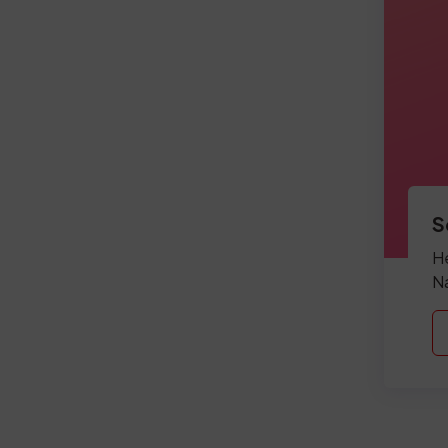
S
He
Na