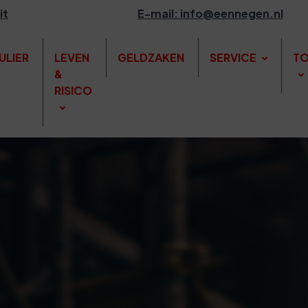
it
E-mail: info@eennegen.nl
ULIER
LEVEN
GELDZAKEN
SERVICE
TO
&
RISICO