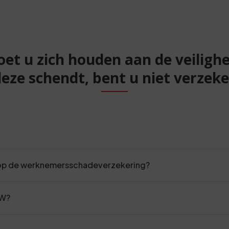
et u zich houden aan de veilighei
deze schendt, bent u niet verzeke
 op de werknemersschadeverzekering?
VW?