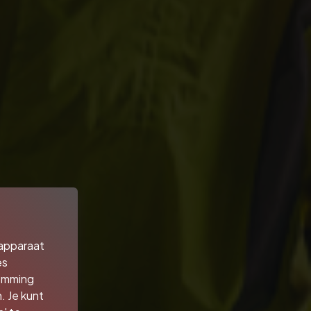
 apparaat
es
temming
. Je kunt