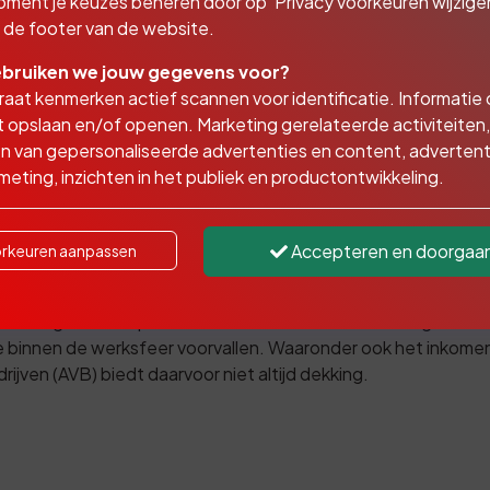
oment je keuzes beheren door op 'Privacy voorkeuren wijzigen
in de footer van de website.
bruiken we jouw gegevens voor?
aat kenmerken actief scannen voor identificatie. Informatie
 opslaan en/of openen. Marketing gerelateerde activiteiten,
n van gepersonaliseerde advertenties en content, advertent
mers gaat verder waar de Aansprakelijkheidsverzekering voo
eting, inzichten in het publiek en productontwikkeling.
 goed werkgever te gedragen. Dit gaat verder dan alleen veil
emers dekt de schade van een werknemer door ongevallen di
Accepteren en doorgaa
rkeuren aanpassen
voor het bedrijf of andere activiteit die gerelateerd zijn aan
rwacht dat u weet welke risico’s uw medewerkers lopen zoda
ed werkgeverschap’ laten rechters steeds vaker werkgevers 
 binnen de werksfeer voorvallen. Waaronder ook het inkome
ijven (AVB) biedt daarvoor niet altijd dekking.