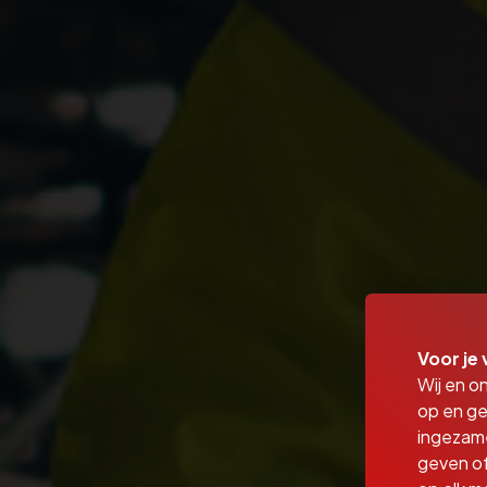
Voor je 
Wij en o
op en ge
ingezam
geven of