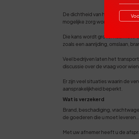
De dichtheid van het verkeer en 
Voo
mogelijke zorg wordt omgeven, is 
Die kans wordt groter naarmate d
zoals een aanrijding, omslaan, br
Veel bedrijven laten het transpor
discussie over de vraag voor wie
Er zijn veel situaties waarin de ver
aansprakelijkheid beperkt.
Wat is verzekerd
Brand, beschadiging, vrachtwagen
de goederen die u moet leveren
Met uw afnemer heeft u de afspraa