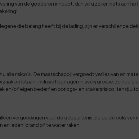
evering van de goederen inhoudt, dan wil u zeker niets aan het
ekering!
egene die belang heeft bij de lading, zijn er verschillende d
t u alle risico's. De maatschappij vergoedt verlies van en ma
rzaak ontstaan, inclusief bijdragen in averij grosse, zo nodi
k en/of eigen bederf en oorlogs- en stakersrisico, tenzij uit
een vergoedingen voor de gebeurtenis die op de polis vermel
en en laden, brand of te water raken.