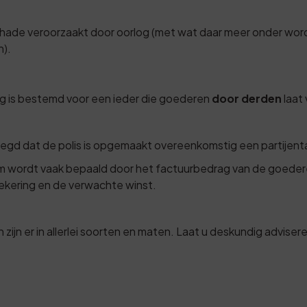
hade veroorzaakt door oorlog (met wat daar meer onder word
n).
 is bestemd voor een ieder die goederen
door derden
laat
legd dat de polis is opgemaakt overeenkomstig een partijent
m wordt vaak bepaald door het factuurbedrag van de goeder
ekering en de verwachte winst.
ijn er in allerlei soorten en maten. Laat u deskundig advis