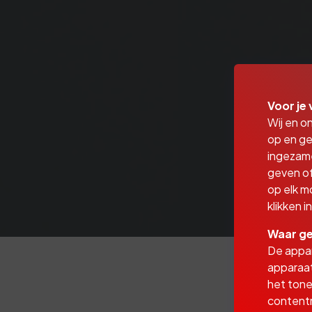
Voor je 
Wij en o
op en ge
ingezam
geven of
op elk m
klikken 
Waar ge
De appar
apparaat
het tone
contentm