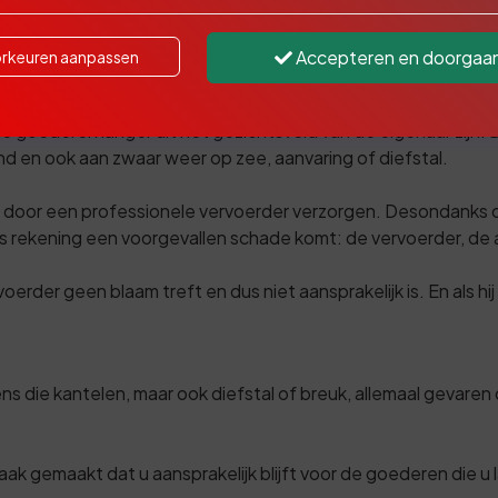
de omvang van de handel nemen jaarlijks toe. Ondanks het fei
Accepteren en doorgaa
rkeuren aanpassen
er altijd kans op schade.
e goederen langer uit het gezichtsveld van de eigenaar zijn.
and en ook aan zwaar weer op zee, aanvaring of diefstal.
t door een professionele vervoerder verzorgen. Desondanks on
ns rekening een voorgevallen schade komt: de vervoerder, de 
voerder geen blaam treft en dus niet aansprakelijk is. En als hij
s die kantelen, maar ook diefstal of breuk, allemaal gevaren
…
k gemaakt dat u aansprakelijk blijft voor de goederen die u 