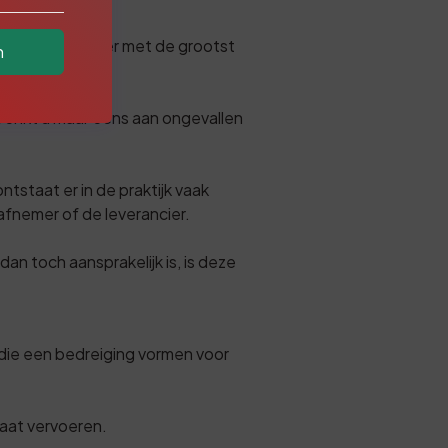
t dat het vervoer met de grootst
n
 Denkt u maar eens aan ongevallen
tstaat er in de praktijk vaak
afnemer of de leverancier.
 dan toch aansprakelijk is, is deze
 die een bedreiging vormen voor
laat vervoeren.