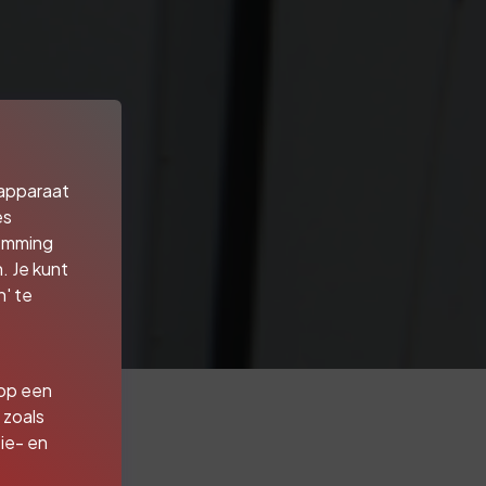
 apparaat
es
temming
. Je kunt
' te
 op een
 zoals
ie- en