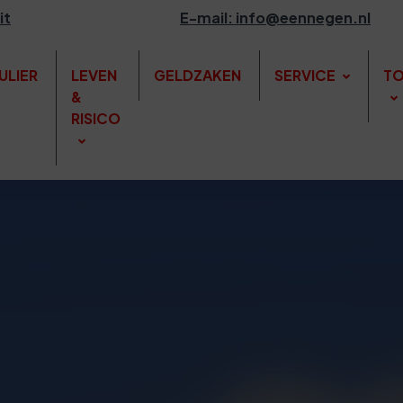
it
E-mail: info@eennegen.nl
ULIER
LEVEN
GELDZAKEN
SERVICE
TO
&
RISICO